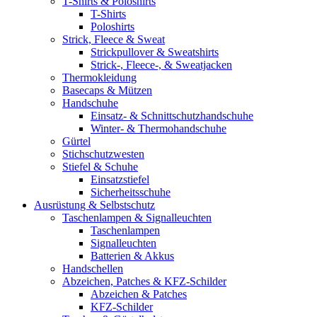
T-Shirts & Poloshirts
T-Shirts
Poloshirts
Strick, Fleece & Sweat
Strickpullover & Sweatshirts
Strick-, Fleece-, & Sweatjacken
Thermokleidung
Basecaps & Mützen
Handschuhe
Einsatz- & Schnittschutzhandschuhe
Winter- & Thermohandschuhe
Gürtel
Stichschutzwesten
Stiefel & Schuhe
Einsatzstiefel
Sicherheitsschuhe
Ausrüstung & Selbstschutz
Taschenlampen & Signalleuchten
Taschenlampen
Signalleuchten
Batterien & Akkus
Handschellen
Abzeichen, Patches & KFZ-Schilder
Abzeichen & Patches
KFZ-Schilder