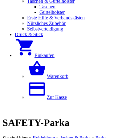
Taschen & Gürtelholster
Taschen
Gürtelholster
Erste Hilfe & Verbandskästen
Nützliches Zubehör
Selbstverteidigung
Druck & Stick
Einkaufen
Warenkorb
Zur Kasse
SAFETY-Parka
Sie sind hier:
»
Bekleidung
»
Jacken & Parka
»
Parka