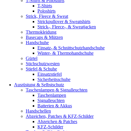
T-Shirts & Poloshirts
T-Shirts
Poloshirts
Strick, Fleece & Sweat
Strickpullover & Sweatshirts
Strick-, Fleece-, & Sweatjacken
Thermokleidung
Basecaps & Mützen
Handschuhe
Einsatz- & Schnittschutzhandschuhe
Winter- & Thermohandschuhe
Gürtel
Stichschutzwesten
Stiefel & Schuhe
Einsatzstiefel
Sicherheitsschuhe
Ausrüstung & Selbstschutz
Taschenlampen & Signalleuchten
Taschenlampen
Signalleuchten
Batterien & Akkus
Handschellen
Abzeichen, Patches & KFZ-Schilder
Abzeichen & Patches
KFZ-Schilder